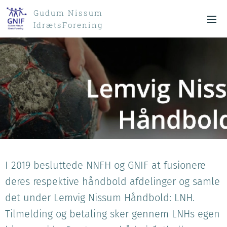
Gudum Nissum
IdrætsForening
I 2019 besluttede NNFH og GNIF at fusionere
deres respektive håndbold afdelinger og samle
det under Lemvig Nissum Håndbold: LNH.
Tilmelding og betaling sker gennem LNHs egen