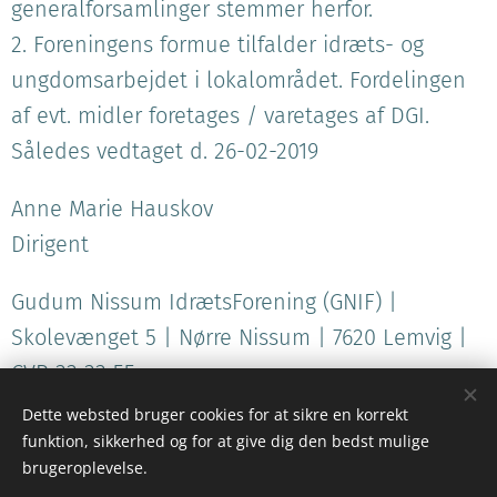
generalforsamlinger stemmer herfor.
2. Foreningens formue tilfalder idræts- og
ungdomsarbejdet i lokalområdet. Fordelingen
af evt. midler foretages / varetages af DGI.
Således vedtaget d. 26-02-2019
Anne Marie Hauskov
Dirigent
Gudum Nissum IdrætsForening (GNIF) |
Skolevænget 5 | Nørre Nissum | 7620 Lemvig |
CVR 33 33 55
Dette websted bruger cookies for at sikre en korrekt
funktion, sikkerhed og for at give dig den bedst mulige
brugeroplevelse.
© 2024 |
GNIF - Gudum Nissum IdrætsForening
| Skolevænget 5 | Nørre